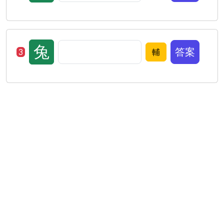
兔
答案
3
輔