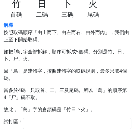
竹
日
卜
火
首碼
二碼
三碼
尾碼
解釋
按照取碼順序「由上而下、由左而右、由外而內」，我們由
上至下開始取碼。
如把｢鳥｣字全部拆解，順序可拆成5個碼。分別是竹、日、
卜、尸、火。
因「鳥」是連體字，按照連體字的取碼規則，最多只取4個
碼。
當多於4碼，只取首、二、三及尾碼。所以「鳥」的順序第
4「尸」碼不取。
故此，「鳥」字的倉頡碼是「竹日卜火」。
試打區：