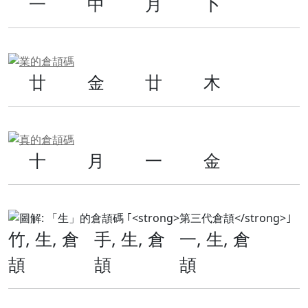
一
中
月
卜
廿
金
廿
木
十
月
一
金
竹
, 生, 倉
手
, 生, 倉
一
, 生, 倉
頡
頡
頡